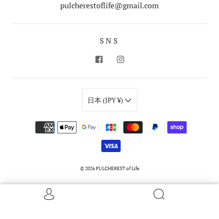
pulcherestoflife@gmail.com
SNS
日本 (JPY ¥)
© 2026
PULCHEREST of Life