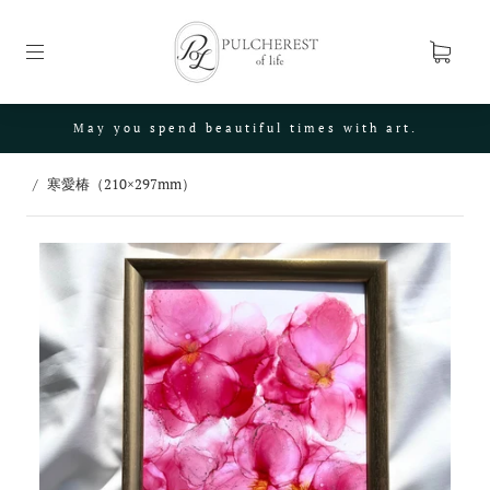
May you spend beautiful times with art.
/
寒愛椿（210×297mm）