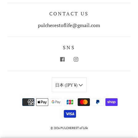
CONTACT US
pulcherestoflife@gmail.com
SNS
日本 (JPY ¥)
© 2026
PULCHEREST of Life