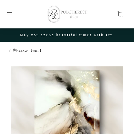
May you spend beautiful times with art.
/
朔-saku- twin 1