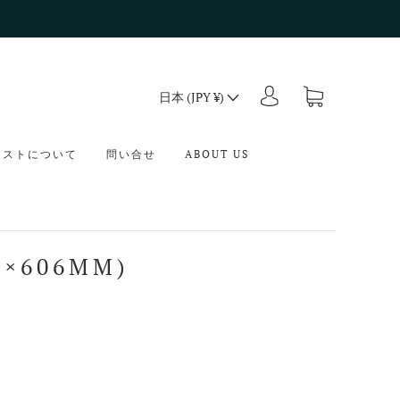
日本 (JPY ¥)
ィストについて
問い合せ
ABOUT US
×606MM)