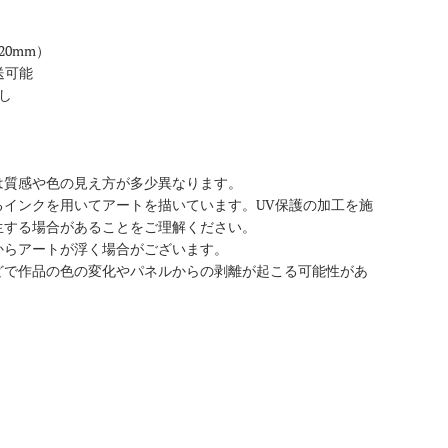
0mm）
送可能
し
は質感や色の見え方が多少異なります。
るインクを用いてアートを描いています。UV保護の加工を施
生する場合があることをご理解ください。
からアートが浮く場合がございます。
どで作品の色の変化やパネルからの剥離が起こる可能性があ