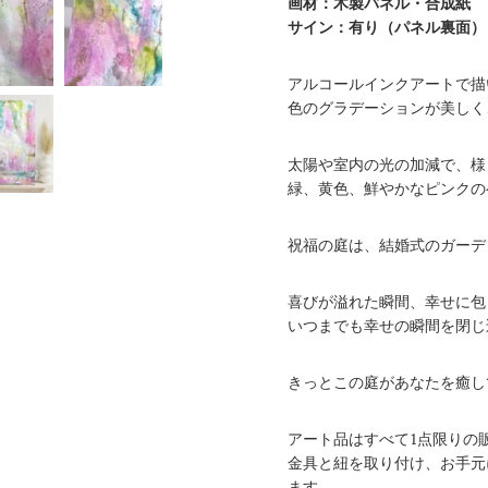
画材：木製パネル・合成紙
サイン：有り（パネル裏面）
アルコールインクアートで描
色のグラデーションが美しく
太陽や室内の光の加減で、様
緑、黄色、鮮やかなピンクの
祝福の庭は、結婚式のガーデ
喜びが溢れた瞬間、幸せに包
いつまでも幸せの瞬間を閉じ
きっとこの庭があなたを癒し
アート品はすべて1点限りの
金具と紐を取り付け、お手元
ます。