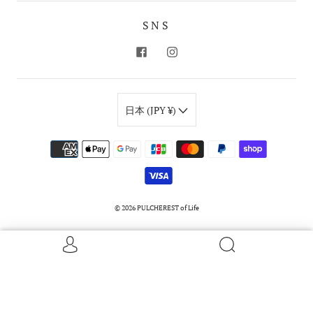
SNS
日本 (JPY ¥)
© 2026
PULCHEREST of Life