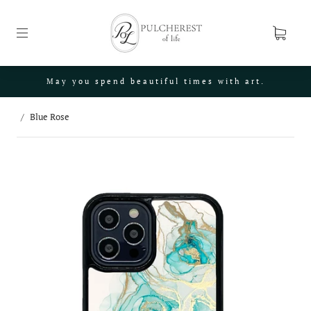
May you spend beautiful times with art.
/
Blue Rose