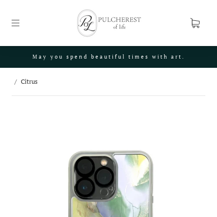
May you spend beautiful times with art.
/
Citrus