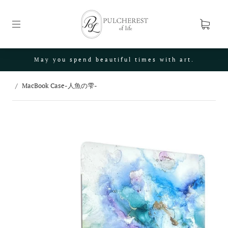
May you spend beautiful times with art.
/
MacBook Case-人魚の雫-