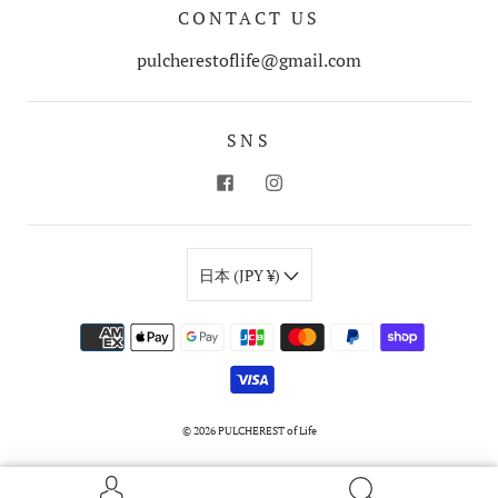
CONTACT US
pulcherestoflife@gmail.com
SNS
日本 (JPY ¥)
© 2026
PULCHEREST of Life